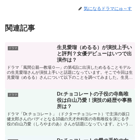
気になるドラマにゅ～す
関連記事
生見愛瑠（めるる）が演技上手い
ドラマ
と評判？女優デビューはいつで出
演作は？
ドラマ「風間公親―教場０―」の第4話に出演しためるることモデル
の生見愛瑠さんが演技上手いと話題になっています。そこで今回は生
見愛瑠（めるる）さんについて以下のことを調べてみました。生見愛
瑠（めるる）さんの演技力の評判がすごい！生見愛瑠（める...
Dr.チョコレートの子役の寺島唯
ドラマ
役は白山乃愛！演技の経歴や事務
所は？
ドラマ「Dr.チョコレート」（ドクターチョコレート）で主演の坂口
健太郎さんのバディとなる10歳の天才外科医の寺島唯役を演じる子
役の白山乃愛（しろやまのあ）さんが話題になっています。というこ
とで今回は子役の白山乃愛さんについて以下のことを調べ...