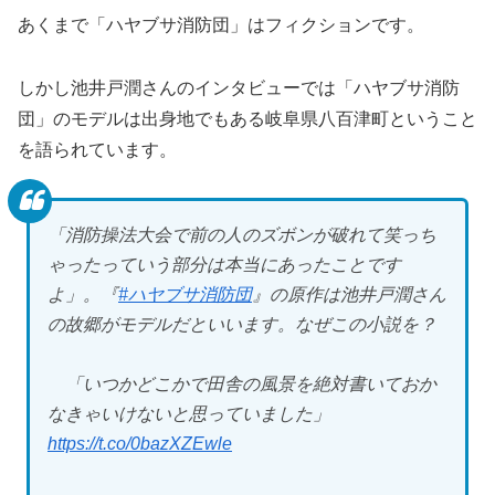
あくまで「ハヤブサ消防団」はフィクションです。
しかし池井戸潤さんのインタビューでは「ハヤブサ消防
団」のモデルは出身地でもある岐阜県八百津町ということ
を語られています。
「消防操法大会で前の人のズボンが破れて笑っち
ゃったっていう部分は本当にあったことです
よ」。『
#ハヤブサ消防団
』の原作は池井戸潤さん
の故郷がモデルだといいます。なぜこの小説を？
「いつかどこかで田舎の風景を絶対書いておか
なきゃいけないと思っていました」
https://t.co/0bazXZEwle