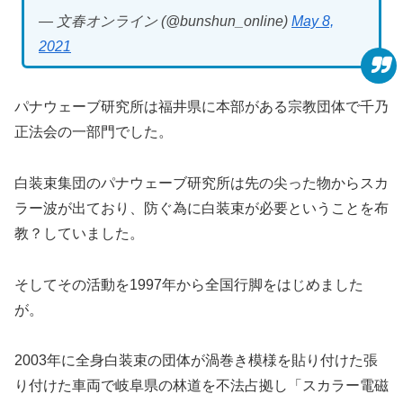
— 文春オンライン (@bunshun_online)
May 8,
2021
パナウェーブ研究所は福井県に本部がある宗教団体で千乃
正法会の一部門でした。
白装束集団のパナウェーブ研究所は先の尖った物からスカ
ラー波が出ており、防ぐ為に白装束が必要ということを布
教？していました。
そしてその活動を1997年から全国行脚をはじめました
が。
2003年に全身白装束の団体が渦巻き模様を貼り付けた張
り付けた車両で岐阜県の林道を不法占拠し「スカラー電磁