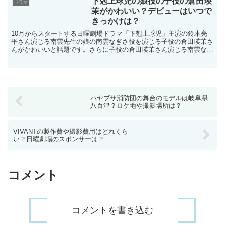
下剋上球児の娘役の子役の倉田瑛
ドラマ
茉がかわいい？デビューはいつで
きっかけは？
10月からスタートする日曜劇場ドラマ「下剋上球児」主演の鈴木亮
平さん演じる南雲先生の娘の南雲なぎさ役を演じる子役の倉田瑛茉さ
んがかわいいと話題です。さらに子役の倉田瑛茉さん演じる南雲なぎ
さの両親は鈴木亮平さんと井川遥さんでお母さんに似てると...
ハヤブサ消防団の舞台のモデルは岐阜県
八百津？ロケ地や撮影場所は？
VIVANTの製作費や撮影費用はどれくら
い？日曜劇場のスポンサーは？
コメント
コメントを書き込む