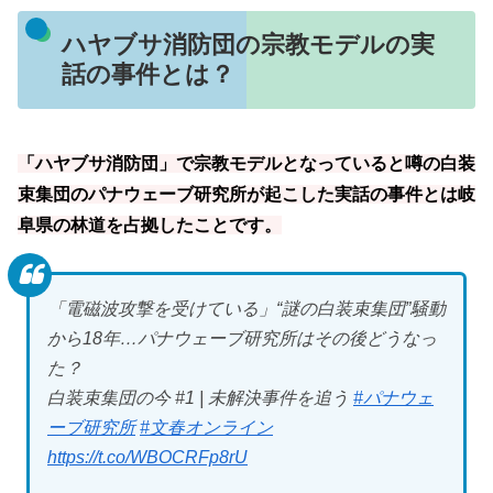
ハヤブサ消防団の宗教モデルの実
話の事件とは？
「ハヤブサ消防団」で宗教モデルとなっていると噂の白装
束集団のパナウェーブ研究所が起こした実話の事件とは岐
阜県の林道を占拠したことです。
「電磁波攻撃を受けている」“謎の白装束集団”騒動
から18年…パナウェーブ研究所はその後どうなっ
た？
白装束集団の今 #1 | 未解決事件を追う
#パナウェ
ーブ研究所
#文春オンライン
https://t.co/WBOCRFp8rU