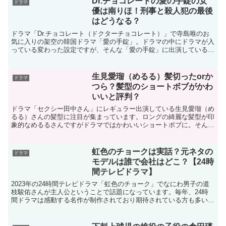
Dr.チョコレートの愛の手錠の女
ドラマ
優は南りほ！刑事と殺人犯の最後
はどうなる？
ドラマ「Dr.チョコレート（ドクターチョコレート）」で寺島唯のお
気に入りの架空の韓国ドラマ「愛の手錠」。ドラマの中にドラマが入
っている変わった設定ですが、そんな「愛の手錠」に出演している俳
優や女優も気になる人もおられます。そこで今回はDr....
生見愛瑠（めるる）髪切ったorか
ドラマ
つら？髪型のショートボブがかわ
いいと評判？
ドラマ「セクシー田中さん」にレギュラー出演している生見愛瑠（め
るる）さんの髪型に注目が集まっています。ロングの綺麗な髪型が印
象的なめるるさんですがドラマではかわいいショートボブに。そんな
ショートボブのめるるさんがネットでは「髪切った？」「ウ...
虹色のチョークは実話？元ネタの
ドラマ
モデルは誰で会社はどこ？【24時
間テレビドラマ】
2023年の24時間テレビドラマ「虹色のチョーク」でなにわ男子の道
枝駿佑さんが主人公ということで話題になっています。毎年、24時
間ドラマは感動する名作が制作されており期待されている方も多いの
ではないでしょうか。今回はそんな2023年の24時...