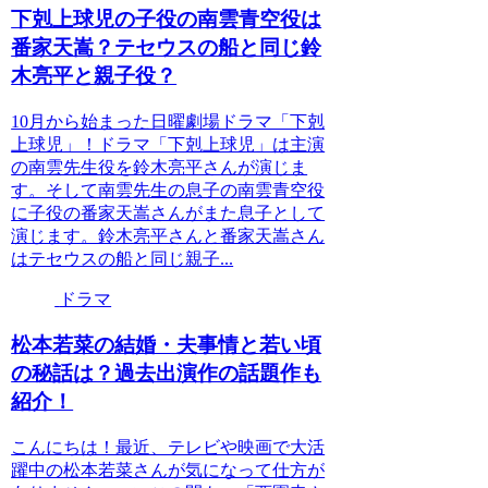
下剋上球児の子役の南雲青空役は
番家天嵩？テセウスの船と同じ鈴
木亮平と親子役？
10月から始まった日曜劇場ドラマ「下剋
上球児」！ドラマ「下剋上球児」は主演
の南雲先生役を鈴木亮平さんが演じま
す。そして南雲先生の息子の南雲青空役
に子役の番家天嵩さんがまた息子として
演じます。鈴木亮平さんと番家天嵩さん
はテセウスの船と同じ親子...
ドラマ
松本若菜の結婚・夫事情と若い頃
の秘話は？過去出演作の話題作も
紹介！
こんにちは！最近、テレビや映画で大活
躍中の松本若菜さんが気になって仕方が