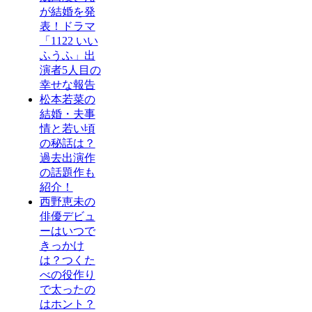
が結婚を発
表！ドラマ
「1122 いい
ふうふ」出
演者5人目の
幸せな報告
松本若菜の
結婚・夫事
情と若い頃
の秘話は？
過去出演作
の話題作も
紹介！
西野恵未の
俳優デビュ
ーはいつで
きっかけ
は？つくた
べの役作り
で太ったの
はホント？