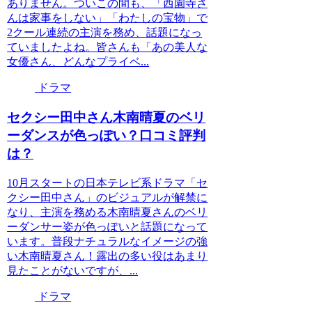
ありません。ついこの間も、「西園寺さ
んは家事をしない」「わたしの宝物」で
2クール連続の主演を務め、話題になっ
ていましたよね。皆さんも「あの美人な
女優さん、どんなプライベ...
ドラマ
セクシー田中さん木南晴夏のベリ
ーダンスが色っぽい？口コミ評判
は？
10月スタートの日本テレビ系ドラマ「セ
クシー田中さん」のビジュアルが解禁に
なり、主演を務める木南晴夏さんのベリ
ーダンサー姿が色っぽいと話題になって
います。普段ナチュラルなイメージの強
い木南晴夏さん！露出の多い役はあまり
見たことがないですが、...
ドラマ