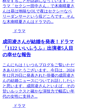
柄をすることが話題になっています。ド
ラマ「セクシー田中さん」で木南晴夏さ
んは昼は地味なOLで夜はセクシーなベ
リーダンサーという役どころです。そん
な木南晴夏さんはドラマの...
ドラマ
成田凌さんが結婚を発表！ドラマ
「1122 いいふうふ」出演者5人目
の幸せな報告
こんにちは！いつもブログをご覧いただ
きありがとうございます。今日は、2024
年12月29日に発表された俳優の成田凌さ
んの結婚ニュースについてお話ししたい
と思います。成田凌さんといえば、その
甘いルックスと確かな演技力で幅広い年
代の女性に支持さ...
ドラマ