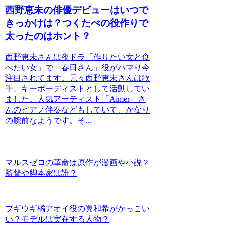
西野恵未の俳優デビューはいつで
きっかけは？つくたべの役作りで
太ったのはホント？
西野恵未さんは夜ドラ「作りたい女と食
べたい女」で「春日さん」役がハマり今
注目されてます。元々西野恵未さんは歌
手、キーボーディストとして活動してい
ました。人気アーティスト「Aimer」さ
んのピアノ伴奏などもしていて、かなり
の腕前なようです。そ...
マルスゼロの革命は原作が漫画や小説？
監督や脚本家は誰？
ブギウギ橘アオイ役の翼和希がかっこい
い？モデルは実在する人物？