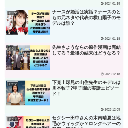
2024.01.18
ナースが婚活は実話？ナースのと
ドラマ
もの元ネタや代表の横山陽子のモ
デルは誰？
2024.01.18
先生さようならの原作漫画は完結
ドラマ
してる？最後の結末はどうなる？
2023.12.18
下克上球児の山住先生のモデルは
ドラマ
川本牧子?甲子園の実話エピソー
ド！
2023.12.05
セクシー田中さんの木南晴夏は地
ドラマ
毛かウィッグか？ロングヘアーの