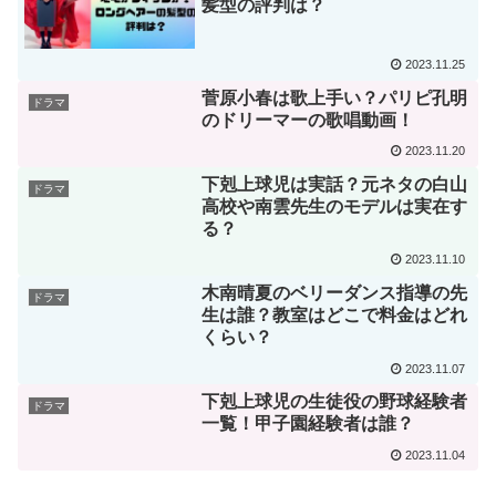
髪型の評判は？
2023.11.25
菅原小春は歌上手い？パリピ孔明
ドラマ
のドリーマーの歌唱動画！
2023.11.20
下剋上球児は実話？元ネタの白山
ドラマ
高校や南雲先生のモデルは実在す
る？
2023.11.10
木南晴夏のベリーダンス指導の先
ドラマ
生は誰？教室はどこで料金はどれ
くらい？
2023.11.07
下剋上球児の生徒役の野球経験者
ドラマ
一覧！甲子園経験者は誰？
2023.11.04