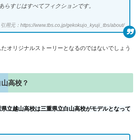
あらすじはすべてフィクションです。
引用元：https://www.tbs.co.jp/gekokujo_kyuji_tbs/about/
れたオリジナルストーリーとなるのではないでしょう
白山高校？
重県立越山高校は三重県立白山高校がモデルとなって