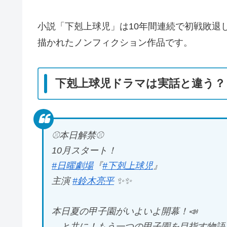
小説「下剋上球児」は10年間連続で初戦敗退
描かれたノンフィクション作品です。
下剋上球児ドラマは実話と違う？
⚾️本日解禁⚾️
10月スタート！
#日曜劇場
『
#下剋上球児
』
主演
#鈴木亮平
✨✨
本日夏の甲子園がいよいよ開幕！📣
…と共に！もう一つの甲子園を目指す物語