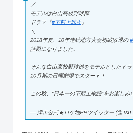
／
モデルは白山高校野球部
ドラマ『
#下剋上球児
』
＼
2018年夏、10年連続地方大会初戦敗退の
話題になりました。
そんな白山高校野球部をモデルとしたドラ
10月期の日曜劇場でスタート！
この秋、“日本一の下剋上物語“をお楽しみに
— 津市公式★ロケ地PRツイッター (@Tsu_Ci