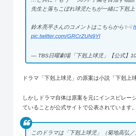
先生と落ちこぼれ球児たちが一緒に下剋上
鈴木亮平さんのコメントはこちらから✨☟
h
pic.twitter.com/GRCrZUN9Yl
— TBS日曜劇場「下剋上球児」【公式】10月スタ
ドラマ「下剋上球児」の原案は小説「下剋上
しかしドラマ自体は原案を元にインスピレー
ていることが公式サイトで公表されています
このドラマは「下剋上球児」（菊地高弘／