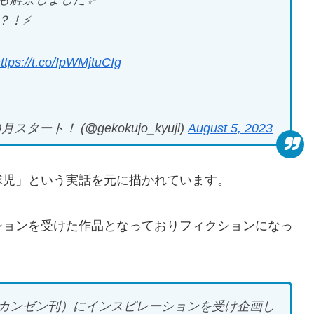
？！⚡
ttps://t.co/IpWMjtuCIg
ート！ (@gekokujo_kyuji)
August 5, 2023
球児」という実話を元に描かれています。
ションを受けた作品となっておりフィクションになっ
。
カンゼン刊）にインスピレーションを受け企画し