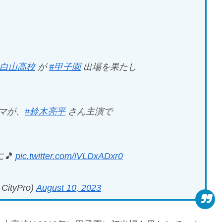
#白山高校
が
#甲子園
出場を果たし
マが、
#鈴木亮平
さん主演で
🎵
pic.twitter.com/iVLDxADxr0
tyPro)
August 10, 2023