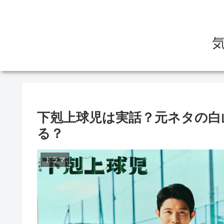
気
下剋上球児は実話？元ネタの白
る？
ドラマ