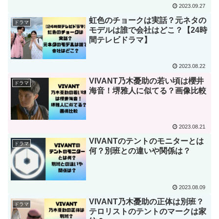
2023.09.27
虹色のチョークは実話？元ネタの
ドラマ
モデルは誰で会社はどこ？【24時
間テレビドラマ】
2023.08.22
VIVANT乃木憂助の若い頃は櫻井
ドラマ
海音！堺雅人に似てる？画像比較
2023.08.21
VIVANTのテントのモニターとは
ドラマ
何？別班との違いや関係は？
2023.08.09
VIVANT乃木憂助の正体は別班？
ドラマ
テロリストのテントのマークは家