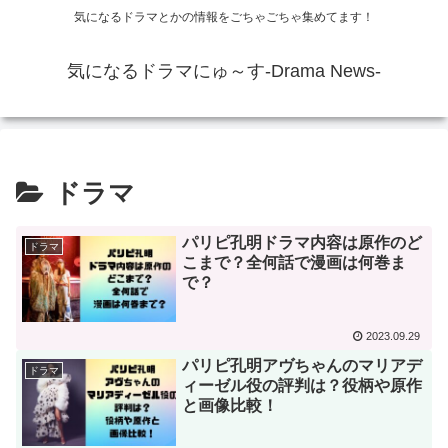
気になるドラマとかの情報をごちゃごちゃ集めてます！
気になるドラマにゅ～す-Drama News-
ドラマ
パリピ孔明ドラマ内容は原作のど
ドラマ
こまで？全何話で漫画は何巻ま
で？
2023.09.29
パリピ孔明アヴちゃんのマリアデ
ドラマ
ィーゼル役の評判は？役柄や原作
と画像比較！