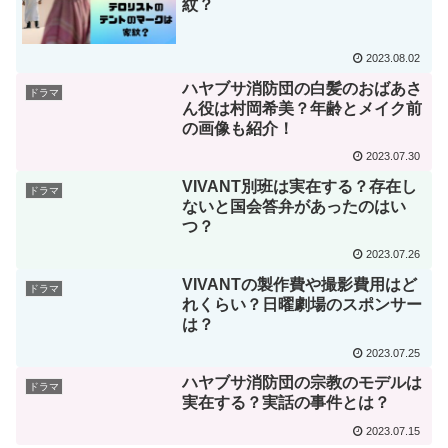
紋？
2023.08.02
ハヤブサ消防団の白髪のおばあさ
ドラマ
ん役は村岡希美？年齢とメイク前
の画像も紹介！
2023.07.30
VIVANT別班は実在する？存在し
ドラマ
ないと国会答弁があったのはい
つ？
2023.07.26
VIVANTの製作費や撮影費用はど
ドラマ
れくらい？日曜劇場のスポンサー
は？
2023.07.25
ハヤブサ消防団の宗教のモデルは
ドラマ
実在する？実話の事件とは？
2023.07.15