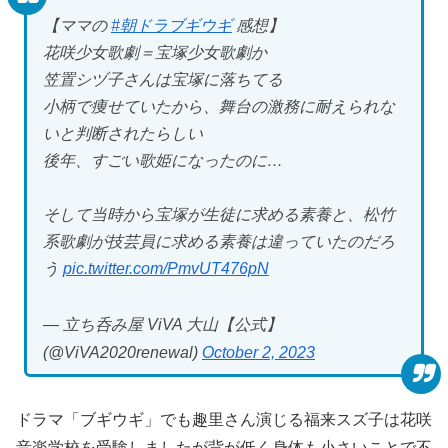
【ママの
#朝ドラブギウギ
感想】
花咲少女歌劇＝宝塚少女歌劇か
笠置シヅ子さんは宝塚に落ちてる
小柄で痩せていたから、舞台の激務に耐えられな
いと判断されたらしい
後年、すごい歌姫になったのに…
そして当時から宝塚が生徒に求める素養と、松竹
系歌劇が技芸員に求める素養は違っていたのだろ
う
pic.twitter.com/PmvUT476pN
— 立ち呑み屋 ViVA 大山【公式】
(@ViVA2020renewal)
October 2, 2023
ドラマ「ブギウギ」でも趣里さん演じる福来スズ子は花咲
音楽学校を受験しましたが背が低く身体も小さいことで不