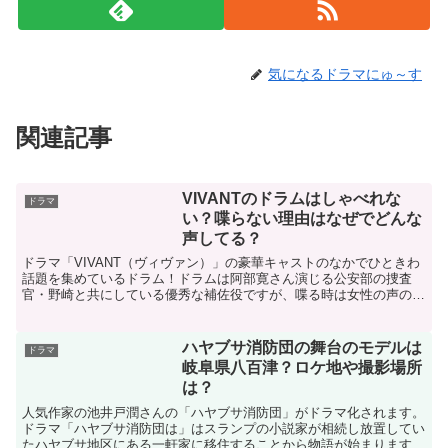
気になるドラマにゅ～す
関連記事
VIVANTのドラムはしゃべれな
ドラマ
い？喋らない理由はなぜでどんな
声してる？
ドラマ「VIVANT（ヴィヴァン）」の豪華キャストのなかでひときわ
話題を集めているドラム！ドラムは阿部寛さん演じる公安部の捜査
官・野崎と共にしている優秀な補佐役ですが、喋る時は女性の声の翻
訳アプリでしゃべる癒しのキャラクター。そんなドラム役...
ハヤブサ消防団の舞台のモデルは
ドラマ
岐阜県八百津？ロケ地や撮影場所
は？
人気作家の池井戸潤さんの「ハヤブサ消防団」がドラマ化されます。
ドラマ「ハヤブサ消防団は」はスランプの小説家が相続し放置してい
たハヤブサ地区にある一軒家に移住することから物語が始まります。