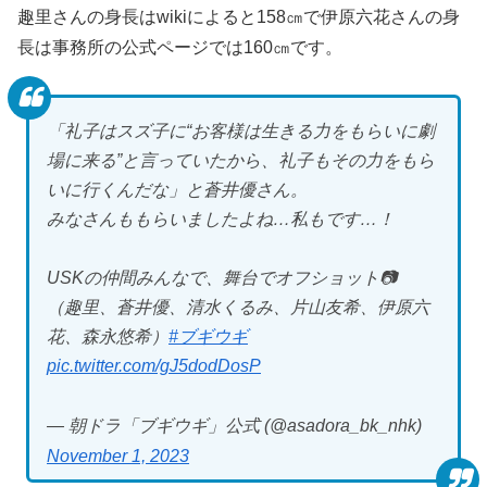
趣里さんの身長はwikiによると158㎝で伊原六花さんの身
長は事務所の公式ページでは160㎝です。
「礼子はスズ子に“お客様は生きる力をもらいに劇
場に来る”と言っていたから、礼子もその力をもら
いに行くんだな」と蒼井優さん。
みなさんももらいましたよね…私もです…！
USKの仲間みんなで、舞台でオフショット📷
（趣里、蒼井優、清水くるみ、片山友希、伊原六
花、森永悠希）
#ブギウギ
pic.twitter.com/gJ5dodDosP
— 朝ドラ「ブギウギ」公式 (@asadora_bk_nhk)
November 1, 2023