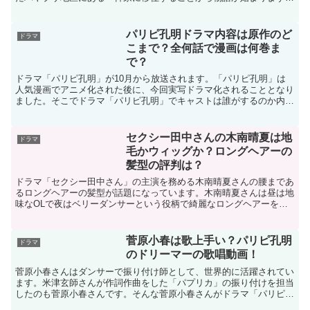
そこで今回はドラマ「ハヤブサ消防団」の舞台について以下...
パリピ孔明ドラマ内容は原作のど
ドラマ
こまで？全何話で漫画は何巻ま
で？
ドラマ「パリピ孔明」が10月から放送されます。「パリピ孔明」は
人気漫画でアニメ化された後に、今回実写ドラマ化されることとなり
ました。そこでドラマ「パリピ孔明」でキャストは誰がするのか内容
はどこまでするのかなど多くの注目を集めています。そこで...
セクシー田中さんの木南晴夏は地
ドラマ
毛かウィッグか？ロングヘアーの
髪型の評判は？
ドラマ「セクシー田中さん」の主演を務める木南晴夏さんの腰まであ
るロングヘアーの髪型が話題になっています。木南晴夏さんは昼は地
味なOLで夜はベリーダンサーという役柄で綺麗なロングヘアーをな
びかせる髪がきれいで地毛っぽいけどウィッグかなといった...
菅原小春は歌上手い？パリピ孔明
ドラマ
のドリーマーの歌唱動画！
菅原小春さんはダンサーで振り付け師として、世界的に活躍されてい
ます。米津玄師さんが作詞作曲をした「パプリカ」の振り付けを担当
したのも菅原小春さんです。そんな菅原小春さんがドラマ「パリピ孔
明」で披露した歌声が話題になっています。菅原小春さんは...