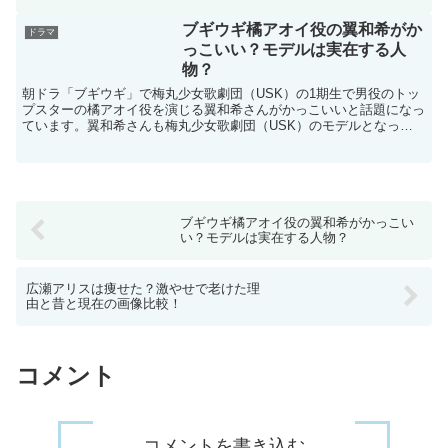
ブギウギ橘アオイ役の翼和希がか
ドラマ
っこいい？モデルは実在する人
物？
朝ドラ「ブギウギ」で梅丸少女歌劇団（USK）の1期生で男役のトッ
プスターの橘アオイ役を演じる翼和希さんがかっこいいと話題になっ
ています。翼和希さんも梅丸少女歌劇団（USK）のモデルとなって
いるOSK日本歌劇団所属の現役男役スターで宝塚以外に...
ブギウギ橘アオイ役の翼和希がかっこい
い？モデルは実在する人物？
広瀬アリスは痩せた？激やせで老けた理
由と昔と現在の画像比較！
コメント
コメントを書き込む