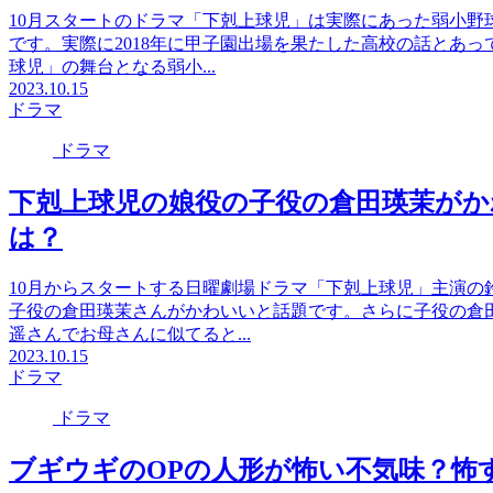
10月スタートのドラマ「下剋上球児」は実際にあった弱小野
です。実際に2018年に甲子園出場を果たした高校の話とあ
球児」の舞台となる弱小...
2023.10.15
ドラマ
ドラマ
下剋上球児の娘役の子役の倉田瑛茉が
は？
10月からスタートする日曜劇場ドラマ「下剋上球児」主演の
子役の倉田瑛茉さんがかわいいと話題です。さらに子役の倉
遥さんでお母さんに似てると...
2023.10.15
ドラマ
ドラマ
ブギウギのOPの人形が怖い不気味？怖