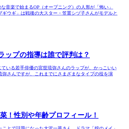
快な音楽で始まるOP（オープニング）の人形が「怖い」
ブギウギ」は戦後の大スター・笠置シヅ子さんがモデルと
！ラップの指導は誰で評判は？
じている若手俳優の宮世琉弥さんのラップが、かっこいい
琉弥さんですが、これまでにさまざまなタイプの役を演
菜！性別や年齢プロフィール！
めたことで話題になった大沢一菜さん。ドラマ「姪のメイ」